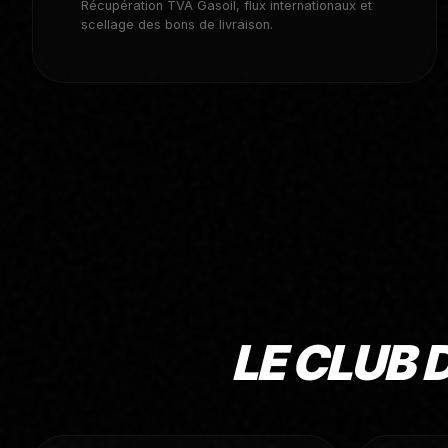
Récupération TVA Gasoil, flux internationaux et
scellage des bons de livraison.
LE CLUB 