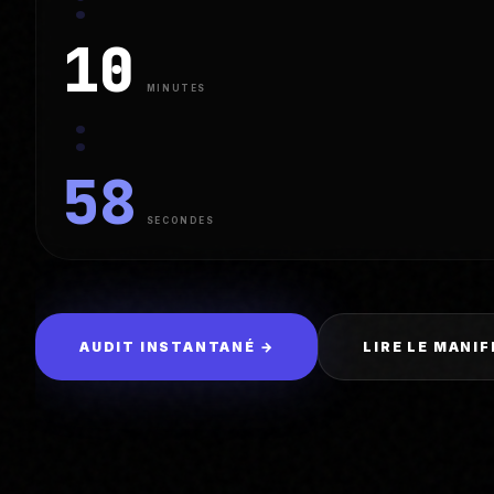
:
10
MINUTES
:
55
SECONDES
AUDIT INSTANTANÉ →
LIRE LE MANI