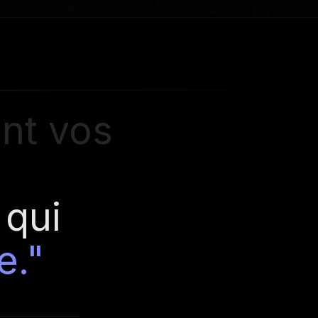
ent vos
qui
e."