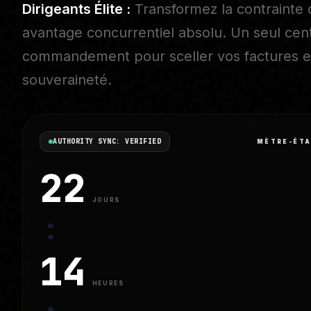
Dirigeants Élite :
Transformez la contrainte
avantage concurrentiel absolu. Un seul cen
commandement pour sceller vos factures et
souveraineté.
AUTHORITY SYNC: VERIFIED
MÈTRE-ÉTA
22
JOURS
:
14
HEURES