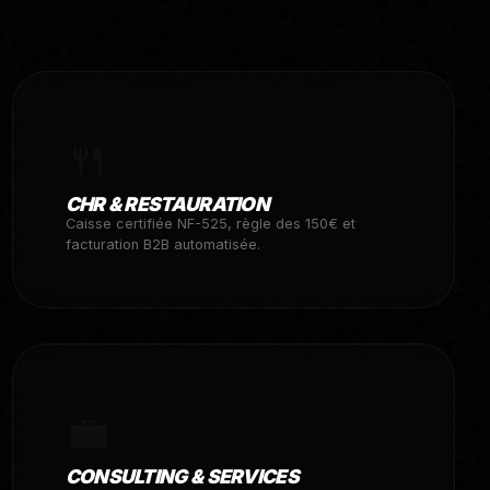
🍴
CHR & RESTAURATION
Caisse certifiée NF-525, règle des 150€ et
facturation B2B automatisée.
💼
CONSULTING & SERVICES