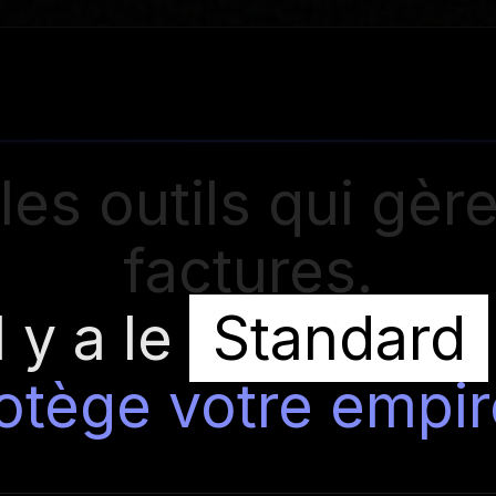
a les outils qui gèr
factures.
il y a le
Standard
otège votre empir