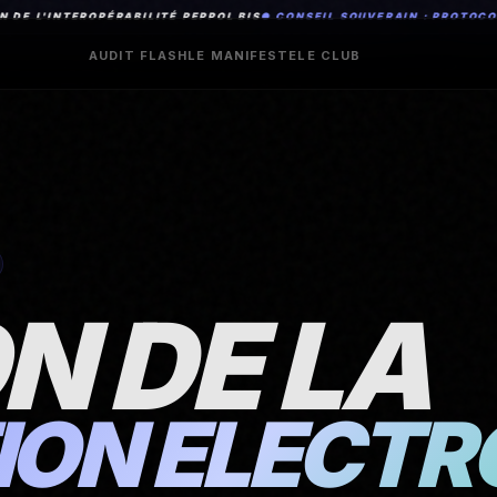
INTEROPÉRABILITÉ PEPPOL BIS
● CONSEIL SOUVERAIN : PROTOCOLE DE 
AUDIT FLASH
LE MANIFESTE
LE CLUB
N DE LA
ION ÉLECTR