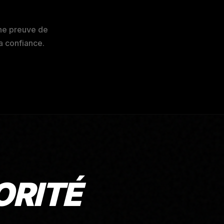
une preuve de
la confiance.
ORITÉ