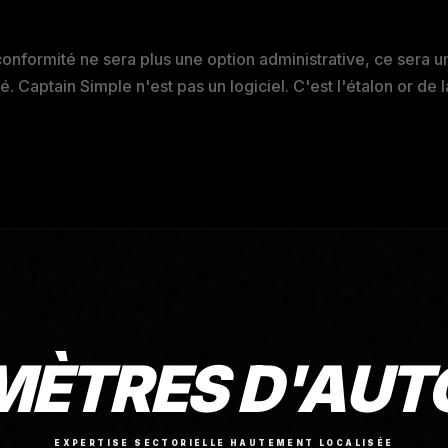
conformité ne sera plus une option administrative, ce sera 
. Captain Simple n'est pas un logiciel. C'est l'étalon or de 
MÈTRES D'AUT
EXPERTISE SECTORIELLE HAUTEMENT LOCALISÉE