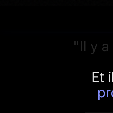
"Il y 
Et 
pr