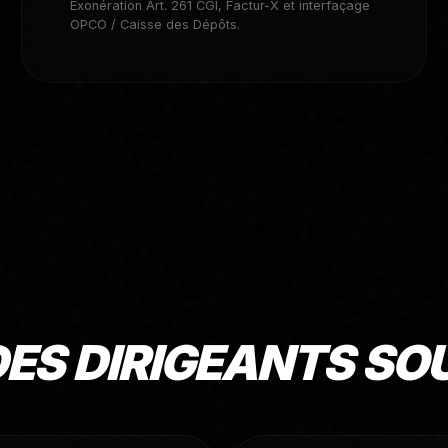
Exonération Art. 261 CGI, Factur-X et interfaçage
OPCO / Caisse des Dépôts.
DES DIRIGEANTS S