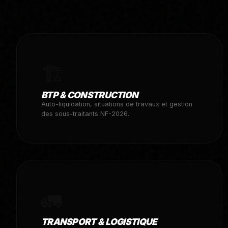
🏗️
BTP & CONSTRUCTION
Auto-liquidation, situations de travaux et gestion
des sous-traitants NF-2026.
🚛
TRANSPORT & LOGISTIQUE