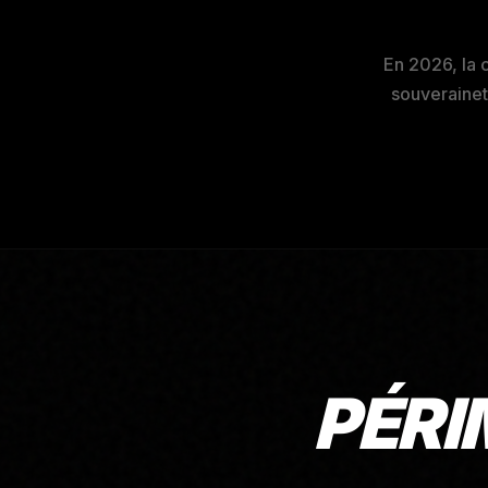
En 2026, la 
souveraineté
PÉRI