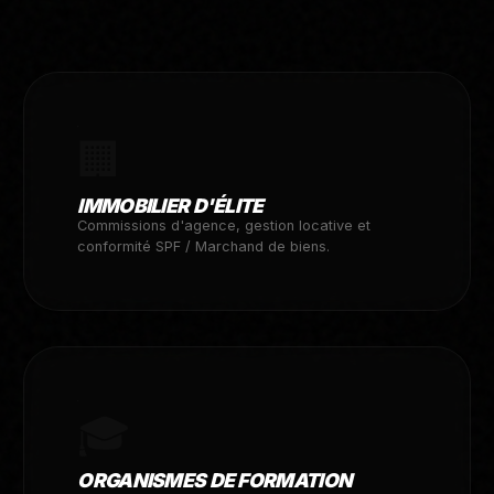
🏢
IMMOBILIER D'ÉLITE
Commissions d'agence, gestion locative et
conformité SPF / Marchand de biens.
🎓
ORGANISMES DE FORMATION