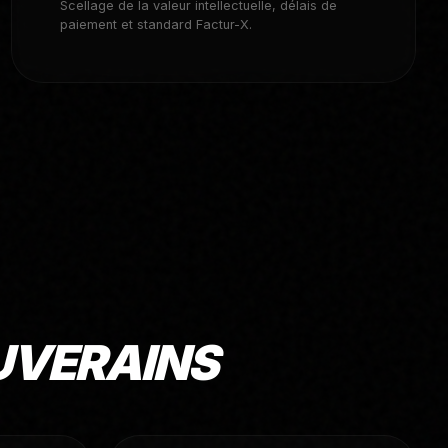
Scellage de la valeur intellectuelle, délais de
paiement et standard Factur-X.
OUVERAINS