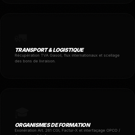
🚛
TRANSPORT & LOGISTIQUE
Récupération TVA Gasoil, flux internationaux et scellage
des bons de livraison.
🎓
ORGANISMES DE FORMATION
Exonération Art. 261 CGI, Factur-X et interfaçage OPCO /