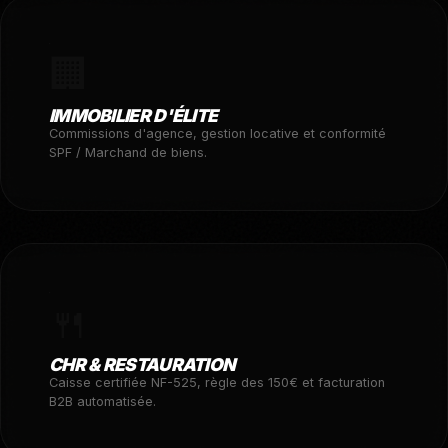
🏢
IMMOBILIER D'ÉLITE
Commissions d'agence, gestion locative et conformité
SPF / Marchand de biens.
🍴
CHR & RESTAURATION
Caisse certifiée NF-525, règle des 150€ et facturation
B2B automatisée.