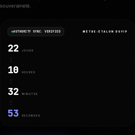
souveraineté.
AUTHORITY SYNC: VERIFIED
MÈTRE-ÉTALON DGFIP
22
JOURS
:
10
HEURES
:
32
MINUTES
:
52
SECONDES