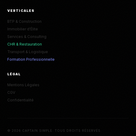
VERTICALES
BTP & Construction
Immobilier d'Élite
Services & Consulting
CHR & Restauration
Transport & Logistique
Formation Professionnelle
LÉGAL
Mentions Légales
CGV
Confidentialité
© 2026 CAPTAIN SIMPLE. TOUS DROITS RÉSERVÉS.