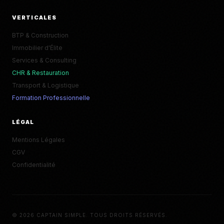
VERTICALES
BTP & Construction
Immobilier d'Élite
Services & Consulting
CHR & Restauration
Transport & Logistique
Formation Professionnelle
LÉGAL
Mentions Légales
CGV
Confidentialité
© 2026 CAPTAIN SIMPLE. TOUS DROITS RÉSERVÉS.