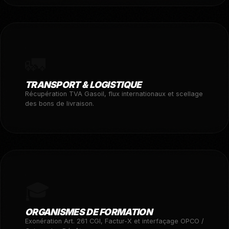
🚛
TRANSPORT & LOGISTIQUE
Récupération TVA Gasoil, flux internationaux et scellage
des bons de livraison.
🎓
ORGANISMES DE FORMATION
Exonération Art. 261 CGI, Factur-X et interfaçage OPCO /