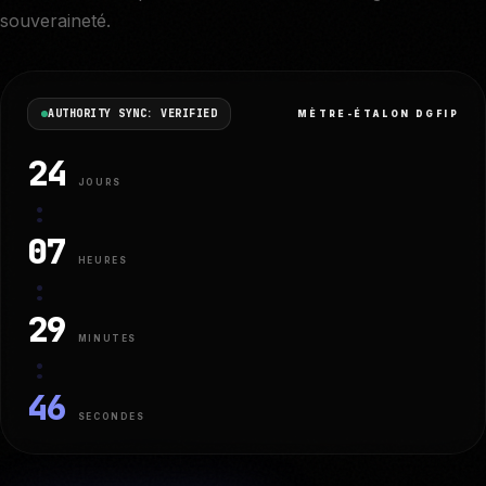
souveraineté.
AUTHORITY SYNC: VERIFIED
MÈTRE-ÉTALON DGFIP
24
JOURS
:
07
HEURES
:
29
MINUTES
:
45
SECONDES