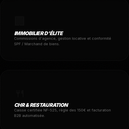
🏢
IMMOBILIER D'ÉLITE
Commissions d'agence, gestion locative et conformité
SPF / Marchand de biens.
🍴
CHR & RESTAURATION
Caisse certifiée NF-525, règle des 150€ et facturation
B2B automatisée.