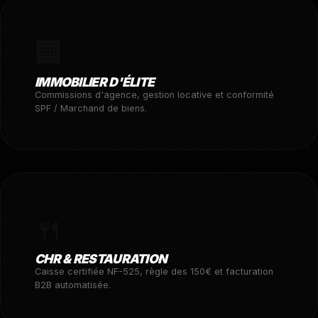
🏢
IMMOBILIER D'ÉLITE
Commissions d'agence, gestion locative et conformité
SPF / Marchand de biens.
🍴
CHR & RESTAURATION
Caisse certifiée NF-525, règle des 150€ et facturation
B2B automatisée.