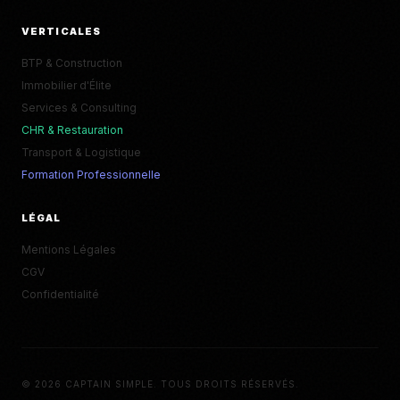
VERTICALES
BTP & Construction
Immobilier d'Élite
Services & Consulting
CHR & Restauration
Transport & Logistique
Formation Professionnelle
LÉGAL
Mentions Légales
CGV
Confidentialité
© 2026 CAPTAIN SIMPLE. TOUS DROITS RÉSERVÉS.