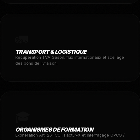
🚛
TRANSPORT & LOGISTIQUE
Récupération TVA Gasoil, flux internationaux et scellage
des bons de livraison.
🎓
ORGANISMES DE FORMATION
Exonération Art. 261 CGI, Factur-X et interfaçage OPCO /