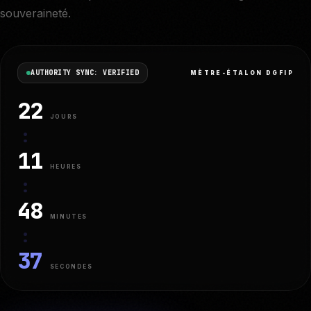
souveraineté.
AUTHORITY SYNC: VERIFIED
MÈTRE-ÉTALON DGFIP
22
JOURS
:
11
HEURES
:
48
MINUTES
:
36
SECONDES