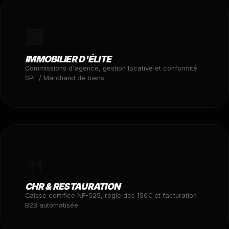
🏢
IMMOBILIER D'ÉLITE
Commissions d'agence, gestion locative et conformité
SPF / Marchand de biens.
🍴
CHR & RESTAURATION
Caisse certifiée NF-525, règle des 150€ et facturation
B2B automatisée.