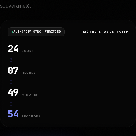
souveraineté.
AUTHORITY SYNC: VERIFIED
MÈTRE-ÉTALON DGFIP
24
JOURS
:
07
HEURES
:
49
MINUTES
:
53
SECONDES