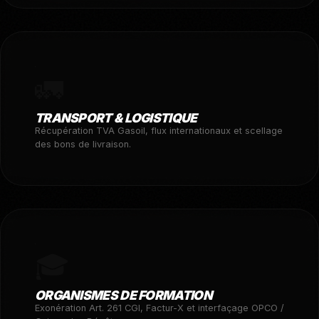
🚛
TRANSPORT & LOGISTIQUE
Récupération TVA Gasoil, flux internationaux et scellage
des bons de livraison.
🎓
ORGANISMES DE FORMATION
Exonération Art. 261 CGI, Factur-X et interfaçage OPCO /