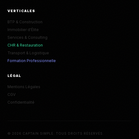
VERTICALES
BTP & Construction
Immobilier d'Élite
Services & Consulting
CHR & Restauration
Transport & Logistique
Formation Professionnelle
LÉGAL
Mentions Légales
CGV
Confidentialité
© 2026 CAPTAIN SIMPLE. TOUS DROITS RÉSERVÉS.